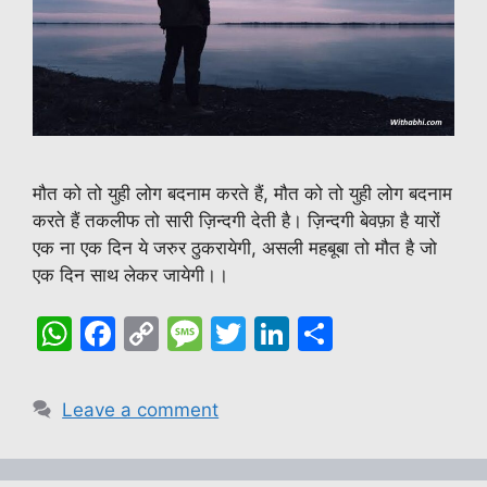
मौत को तो युही लोग बदनाम करते हैं, मौत को तो युही लोग बदनाम
करते हैं तकलीफ तो सारी ज़िन्दगी देती है। ज़िन्दगी बेवफ़ा है यारों
एक ना एक दिन ये जरुर ठुकरायेगी, असली महबूबा तो मौत है जो
एक दिन साथ लेकर जायेगी।।
W
F
C
M
T
Li
S
h
a
o
e
w
n
h
at
c
p
s
itt
k
ar
Leave a comment
s
e
y
s
er
e
e
A
b
Li
a
dI