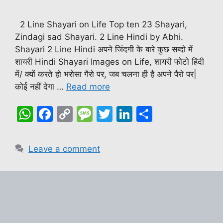
2 Line Shayari on Life Top ten 23 Shayari,
Zindagi sad Shayari. 2 Line Hindi by Abhi.
Shayari 2 Line Hindi अपने जिंदगी के बारे कुछ सब्दो में
शायरी Hindi Shayari Images on Life, शायरी फोटो हिंदी
में/ क्यों करते हो भरोसा गैरो पर, जब चलना ही है अपने पैरो पर|
कोई नहीं देगा …
Read more
W
F
C
M
T
Li
S
h
a
o
e
w
n
h
at
c
p
s
itt
k
ar
Leave a comment
s
e
y
s
er
e
e
A
b
Li
a
dI
p
o
n
g
n
p
o
k
e