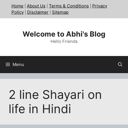
Skip
Home
About Us
Terms & Conditions
Privacy
|
|
|
to
Policy
Disclaimer
Sitemap
|
|
content
Welcome to Abhi's Blog
Hello Friends
Menu
2 line Shayari on
life in Hindi