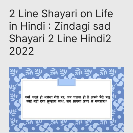
p
o
n
g
n
2 Line Shayari on Life
p
o
k
e
k
in Hindi : Zindagi sad
Shayari 2 Line Hindi2
2022