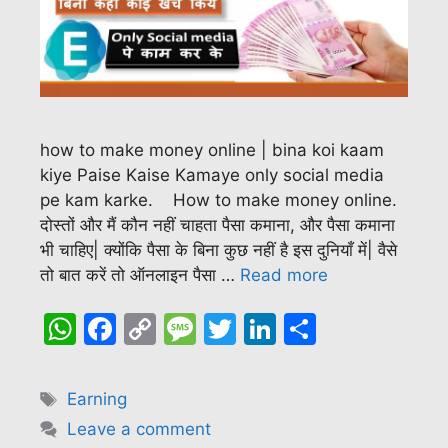
how to make money online | bina koi kaam
kiye Paise Kaise Kamaye only social media
pe kam karke. How to make money online.
दोस्तों और मैं कौन नहीं चाहता पैसा कमाना, और पैसा कमाना
भी चाहिए| क्योंकि पैसा के बिना कुछ नहीं है इस दुनियाँ में| वैसे
तो बात करें तो ऑनलाइन पैसा …
Read more
W
F
C
M
T
Li
S
h
a
o
e
w
n
h
at
c
p
s
itt
k
ar
Tags
Earning
s
e
y
s
er
e
e
Leave a comment