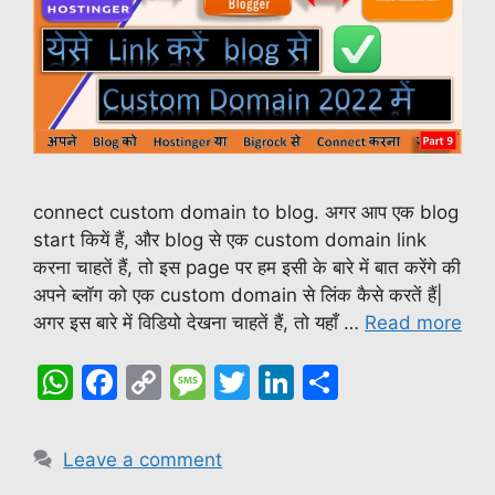
connect custom domain to blog. अगर आप एक blog
start कियें हैं, और blog से एक custom domain link
करना चाहतें हैं, तो इस page पर हम इसी के बारे में बात करेंगे की
अपने ब्लॉग को एक custom domain से लिंक कैसे करतें हैं|
अगर इस बारे में विडियो देखना चाहतें हैं, तो यहाँ …
Read more
W
F
C
M
T
Li
S
h
a
o
e
w
n
h
at
c
p
s
itt
k
ar
Leave a comment
s
e
y
s
er
e
e