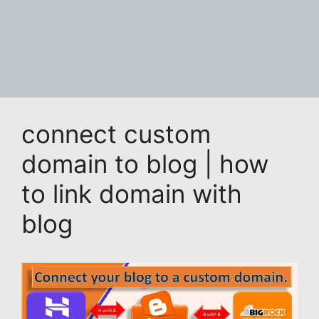
p
o
n
g
n
p
o
k
e
k
connect custom
domain to blog | how
to link domain with
blog