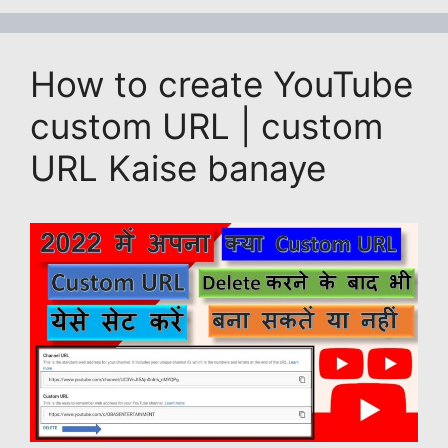
A
b
Li
a
dI
p
o
n
g
n
How to create YouTube
p
o
k
e
k
custom URL | custom
URL Kaise banaye