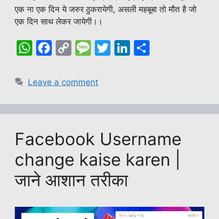
एक ना एक दिन ये जरुर ठुकरायेगी, असली महबूबा तो मौत है जो
एक दिन साथ लेकर जायेगी।।
W
F
C
M
T
Li
S
h
a
o
e
w
n
h
at
c
p
s
itt
k
ar
Leave a comment
s
e
y
s
er
e
e
A
b
Li
a
dI
p
o
n
g
n
Facebook Username
p
o
k
e
k
change kaise karen |
जाने आशान तरीका