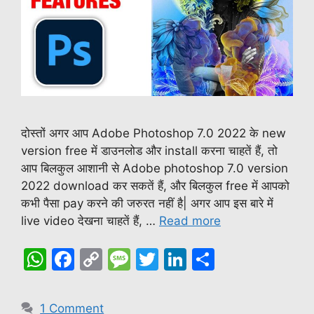
दोस्तों अगर आप Adobe Photoshop 7.0 2022 के new
version free में डाउनलोड और install करना चाहतें हैं, तो
आप बिलकुल आशानी से Adobe photoshop 7.0 version
2022 download कर सकतें हैं, और बिलकुल free में आपको
कभी पैसा pay करने की जरुरत नहीं है| अगर आप इस बारे में
live video देखना चाहतें हैं, …
Read more
W
F
C
M
T
Li
S
h
a
o
e
w
n
h
at
c
p
s
itt
k
ar
1 Comment