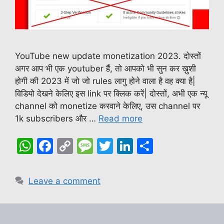
YouTube new update monetization 2023. दोस्तों
अगर आप भी एक youtuber हैं, तो आपको भी सुन कर ख़ुशी
होगी की 2023 में जो जो rules लागु होने वाला है वह क्या है|
विडियो देखने केलिए इस link पर क्लिक करें| दोस्तों, अभी एक न्यू
channel को monetize करवाने केलिए, उस channel पर
1k subscribers और …
Read more
W
F
C
M
T
Li
S
h
a
o
e
w
n
h
at
c
p
s
itt
k
ar
Leave a comment
s
e
y
s
er
e
e
A
b
Li
a
dI