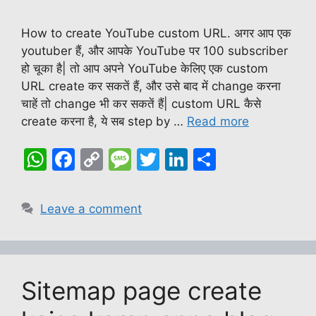
How to create YouTube custom URL. अगर आप एक
youtuber हैं, और आपके YouTube पर 100 subscriber
हो चूका है| तो आप अपने YouTube केलिए एक custom
URL create कर सकतें हैं, और उसे बाद में change करना
चाहें तो change भी कर सकतें हैं| custom URL कैसे
create करना है, ये सब step by …
Read more
W
F
C
M
T
Li
S
h
a
o
e
w
n
h
at
c
p
s
itt
k
ar
Leave a comment
s
e
y
s
er
e
e
A
b
Li
a
dI
p
o
n
g
n
Sitemap page create
p
o
k
e