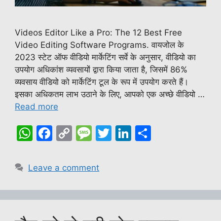
Videos Editor Like a Pro: The 12 Best Free
Video Editing Software Programs. वायजोल के
2023 स्टेट ऑफ वीडियो मार्केटिंग सर्वे के अनुसार, वीडियो का
उपयोग अधिकांश व्यवसायों द्वारा किया जाता है, जिसमें 86%
व्यवसाय वीडियो को मार्केटिंग टूल के रूप में उपयोग करते हैं।
इसका अधिकतम लाभ उठाने के लिए, आपको एक अच्छे वीडियो …
Read more
W
F
C
M
T
Li
S
h
a
o
e
w
n
h
at
c
p
s
itt
k
ar
Leave a comment
s
e
y
s
er
e
e
A
b
Li
a
dI
p
o
n
g
n