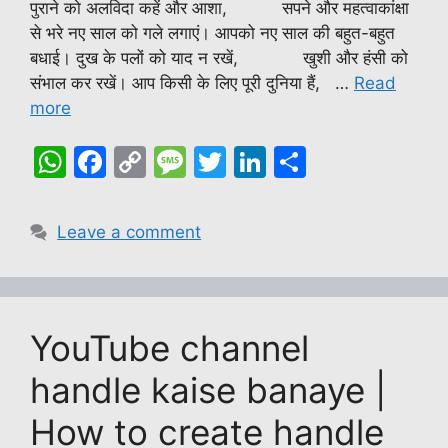
पुराने को अलविदा कहें और आशा, सपने और महत्वाकांक्षा
से भरे नए साल को गले लगाएं। आपको नए साल की बहुत-बहुत
बधाई। दुख के पलों को याद न रखें, खुशी और हंसी को
संभाल कर रखें। आप किसी के लिए पूरी दुनिया हैं, …
Read
more
W
F
C
M
T
Li
S
h
a
o
e
w
n
h
at
c
p
s
itt
k
ar
Leave a comment
s
e
y
s
er
e
e
A
b
Li
a
dI
p
o
n
g
n
YouTube channel
p
o
k
e
k
handle kaise banaye |
How to create handle