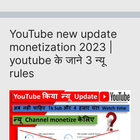
s
e
y
s
er
e
e
A
b
Li
a
dI
p
o
n
g
n
YouTube new update
p
o
k
e
k
monetization 2023 |
youtube के जाने 3 न्यू
rules