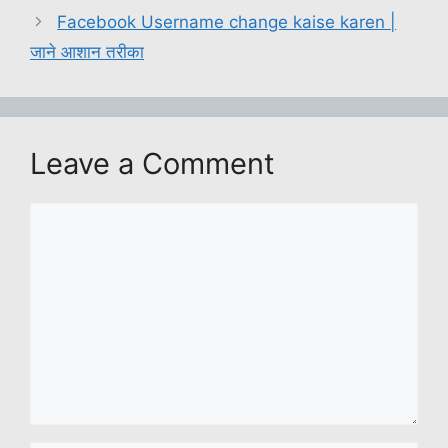
A
b
Li
a
dI
Facebook Username change kaise karen |
p
o
n
g
n
जाने आशान तरीका
p
o
k
e
k
Leave a Comment
Comment