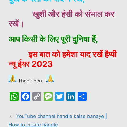
खुशी और हंसी को संभाल कर
रखें।
आप किसी के लिए पूरी दुनिया हैं,
इस बात को हमेशा याद रखें हैप्पी
न्यू ईयर 2023
T
hank You.
W
F
C
M
T
Li
S
h
a
o
e
w
n
h
at
c
p
s
itt
k
ar
YouTube channel handle kaise banaye |
s
e
y
s
er
e
e
How to create handle