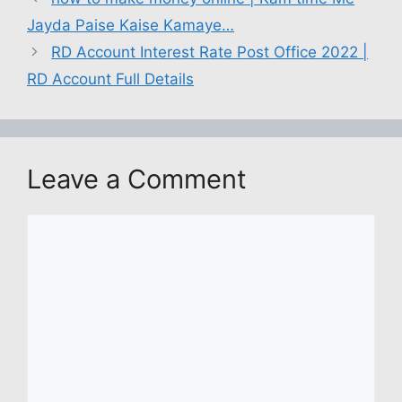
s
e
y
s
er
e
e
Jayda Paise Kaise Kamaye…
A
b
Li
a
dI
RD Account Interest Rate Post Office 2022 |
p
o
n
g
n
RD Account Full Details
p
o
k
e
k
Leave a Comment
Comment