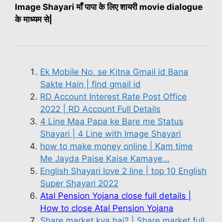
Image Shayari माँ पापा के लिए शायरी movie dialogue
के माध्यम से|
Ek Mobile No. se Kitna Gmail id Bana
Sakte Hain | find gmail id
RD Account Interest Rate Post Office
2022 | RD Account Full Details
4 Line Maa Papa ke Bare me Status
Shayari | 4 Line with Image Shayari
how to make money online | Kam time
Me Jayda Paise Kaise Kamaye…
English Shayari love 2 line | top 10 English
Super Shayari 2022
Atal Pension Yojana close full details |
How to close Atal Pension Yojana
Share market kya hai? | Share market full