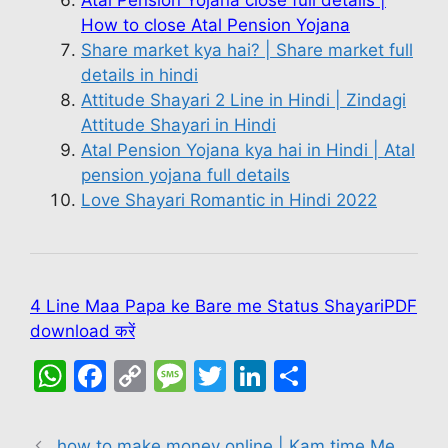
Atal Pension Yojana close full details |
How to close Atal Pension Yojana
Share market kya hai? | Share market full
details in hindi
Attitude Shayari 2 Line in Hindi | Zindagi
Attitude Shayari in Hindi
Atal Pension Yojana kya hai in Hindi | Atal
pension yojana full details
Love Shayari Romantic in Hindi 2022
4 Line Maa Papa ke Bare me Status ShayariPDF
download करें
W
F
C
M
T
Li
S
h
a
o
e
w
n
h
at
c
p
s
itt
k
ar
how to make money online | Kam time Me