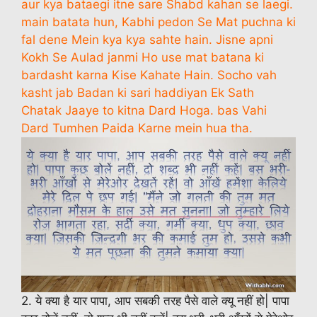
aur kya bataegi itne sare Shabd kahan se laegi.
main batata hun, Kabhi pedon Se Mat puchna ki
fal dene Mein kya kya sahte hain. Jisne apni
Kokh Se Aulad janmi Ho use mat batana ki
bardasht karna Kise Kahate Hain. Socho vah
kasht jab Badan ki sari haddiyan Ek Sath
Chatak Jaaye to kitna Dard Hoga. bas Vahi
Dard Tumhen Paida Karne mein hua tha.
2. ये क्या है यार पापा, आप सबकी तरह पैसे वाले क्यू नहीं हो| पापा