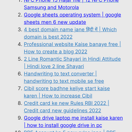
Samsung and Motorola
Google sheets operating system | google
sheets men 6 new update
4 best domain name jane हिंदी में | Which
domain is best 2022
Professional website Kaise banaye free |
How to create a blog 2022
2 Line Romantic Shayari in Hindi Attitude
| Hindi love 2 line Shayari
Handwriting to text converter |
handwriting to text mobile se free
Cibil score badhne keliye start kaise
karen | How to increase Cibil
Credit card ke new Rules RBI 2022 |
Credit card new guidelines 2022
Google drive laptop me install kaise karen
| how to install google drive in pc