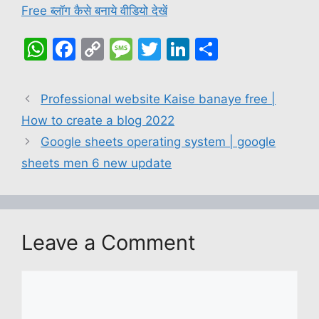
Free ब्लॉग कैसे बनाये वीडियो देखें
W
F
C
M
T
Li
S
h
a
o
e
w
n
h
at
c
p
s
itt
k
ar
Professional website Kaise banaye free |
s
e
y
s
er
e
e
How to create a blog 2022
A
b
Li
a
dI
Google sheets operating system | google
p
o
n
g
n
sheets men 6 new update
p
o
k
e
k
Leave a Comment
Comment