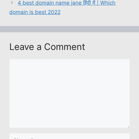
A
b
Li
a
dI
4 best domain name jane हिंदी में | Which
p
o
n
g
n
domain is best 2022
p
o
k
e
k
Leave a Comment
Comment
Name