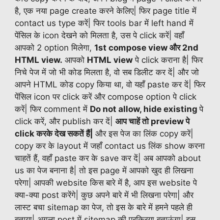
है, एक नया page create करने केलिए| फिर page title में
contact us type करें| फिर tools bar में left hand में
पेंसिल के icon देखने को मिलता है, उस पे click करें| वहाँ
आपको 2 option मिलेगा,
1st compose view और 2nd
HTML view.
आपको
HTML view
पे click कराना है| फिर
निचे पेज में जो भी कोड मिलता है, वो सब डिलीट कर दें| और जो
आपने HTML कोड copy किया था, वो यहाँ paste कर दें| फिर
पेंसिल icon पर click करें और compose option पे click
करें| फिर comment में
Do not allow, hide existing
पे
click करें, और publish कर दें|
आप चाहें तो preview पे
click करके देख सकतें हैं|
और इस पेज का लिंक copy करें|
copy कर के layout में जहाँ contact us लिंक show करना
चाहतें हैं, वहाँ paste कर के save कर दें| अब आपको about
us का पेज बनाना है| तो इस page में आपको खुद ही लिखना
परेगा| आपकी website किस बारे में है, आप इस website पे
क्या-क्या post करेंगे| कुछ अपने बारे में भी लिखना परेगा| और
लास्ट बचा sitemap का पेज, तो इस के बारे में हमने पहले ही
बताया| अगला post में sitemap की प्रक्रिया बताऊंगा| इस