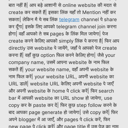
बात नहीं है| आप बड़े आशानी से online website की मदत से
create कर सकतें हैं| इसका लिंक यहाँ तो Mention नहीं कर
सकता| लेकिन मै ये सब लिंक
telegram
channel पे share
कर दूँगा| इसके लिए आपको telegram channel join करना
होगा| वहाँ आपको ते सब pages के लिंक मिल जायेगा| पेज
create करने केलिए आपको simply लिंक पे करना है| फिर आप
directly उस website पे जायेंगे, जहाँ पे आपको पेज create
करना हैं| वहाँ कुछ option फिल करने केलिए होगा| जैसे your
company name, उसमें आपना website के नाम फिल
सकतें हैं| your website name, वहाँ अपनी website के
नाम फिल करें| your website URL, अपनी website का
URL डालें| website URL केलिए अपनी website पे जाएँ
और अपनी website के home पे click करें| फिर search
bar में आपकी website का URL show हो जायेगा, use
copy कर के paste कर दें| फिर कुछ step follow करने के
बाद आपका page generate हो जायेगा| उसे copy करें| फिर
अपने blogger में आ जाएँ, और pages पे click करें, फिर
new page पे click करें| और page title में उस पेज का नाम