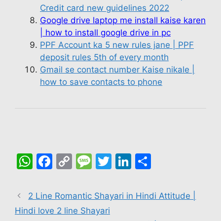
Credit card new guidelines 2022
Google drive laptop me install kaise karen
| how to install google drive in pc
PPF Account ka 5 new rules jane | PPF
deposit rules 5th of every month
Gmail se contact number Kaise nikale |
how to save contacts to phone
W
F
C
M
T
Li
S
h
a
o
e
w
n
h
at
c
p
s
itt
k
ar
2 Line Romantic Shayari in Hindi Attitude |
s
e
y
s
er
e
e
Hindi love 2 line Shayari