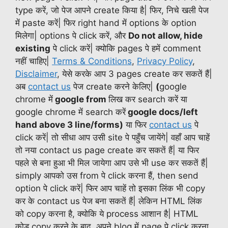
type करें, जो पेज आपने create किया है| फिर, निचे खली पेज
में paste करें| फिर right hand में options के option
मिलेगा| options पे click करें, और
Do not allow, hide
existing
पे click करें| क्योकि pages पे हमें comment
नहीं चाहिए|
Terms & Conditions
,
Privacy Policy
,
Disclaimer
, येसे करके आप 3 pages create कर सकतें हैं|
अब
contact us
पेज create करने केलिए|
(
google
chrome में
google from
लिख कर search करें या
google chrome में search करें
google docs/left
hand above 3 line/forms)
या फिर
contact us
पे
click करें| तो सीधा आप उसी site पे पहुँच जायेंगे| वहाँ आप चाहें
तो नया contact us page create कर सकतें हैं| या फिर
पहले से बना हुआ भी मिल जायेगा आप उसे भी use कर सकतें हैं|
simply आपको उस from पे click करना हैं, then send
option पे click करें| फिर आप चाहें तो इसका लिंक भी copy
कर के contact us पेज बना सकतें हैं| लेकिन HTML लिंक
को copy करना है, क्योकि ये process आशान है| HTML
कोड copy करने के बाद, अपने blog में page पे click करना