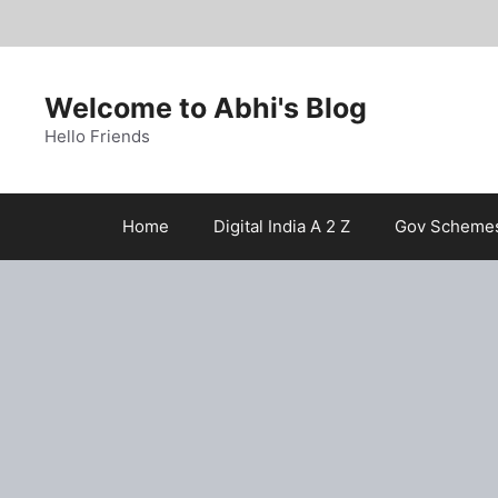
Skip
to
content
Welcome to Abhi's Blog
Hello Friends
Home
Digital India A 2 Z
Gov Scheme