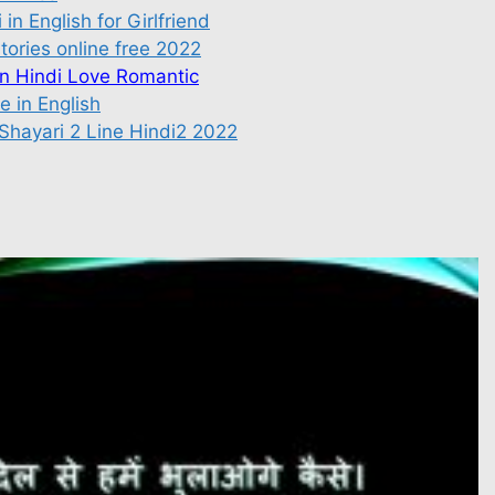
in English for Girlfriend
stories online free 2022
 in Hindi Love Romantic
fe in English
d Shayari 2 Line Hindi2 2022