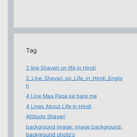
Tag
2 line Shayari on life in Hindi
2_Line_Shayari_on_Life_in_Hindi_Englis
h
4 Line Maa Papa ke bare me
4 Lines About Life in Hindi
Attitude Shayari
background image: image background:
background photo's