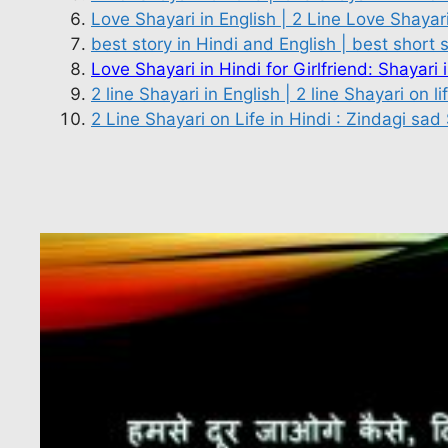
Love Shayari in English | 2 Line Love Shayari 
best story in Hindi and English | best short 
Love Shayari in Hindi for Girlfriend: Shayari
2 line Shayari in English | 2 line Shayari on li
2 Line Shayari on Life in Hindi : Zindagi sa