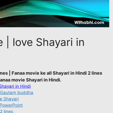
e | love Shayari in
ines | Fanaa movie ke all Shayari in Hindi 2 lines
 Fanaa movie Shayari in
Hindi.
Shayari in Hindi
 | Gautam buddha
ve Shayari
 PowerPoint
2 lines