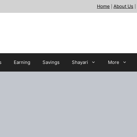
Home
About Us
|
|
s
Earning
Savings
Shayari
More