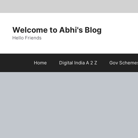
Skip
to
content
Welcome to Abhi's Blog
Hello Friends
Home
Digital India A 2 Z
Gov Scheme