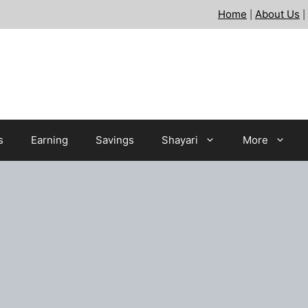
Home
About Us
|
|
s
Earning
Savings
Shayari
More