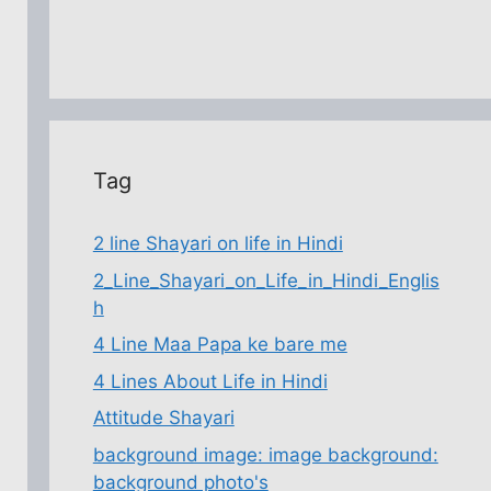
Tag
2 line Shayari on life in Hindi
2_Line_Shayari_on_Life_in_Hindi_Englis
h
4 Line Maa Papa ke bare me
4 Lines About Life in Hindi
Attitude Shayari
background image: image background:
background photo's